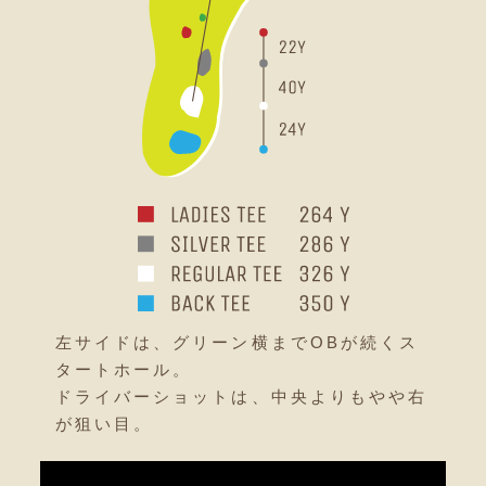
グリーン手前が谷間になっているので、テ
やや打ち下ろしのショートホール。ピンポ
ィーショットではグリーンに届くクラブを
ジションが手前にあれば、グリーンオーバ
選択したい。フォローの時は右から、アゲ
グリーンのピンポジションが右と左では１
やや打ち下ろしのミドルホール。ティーシ
ーには要注意。手前からの攻めがGood！
インストの時は左からの風になる。
クラブ半近く距離が変わるのでクラブ選び
ョットはフェアウェイ左サイド狙い。
距離の短いミドルホール。
に気をつけて。
ティーショットは、カート道路方向へ狙う
両サイド曲げると危険なミドルホール。
谷越えのショートホール。
右ドッグレッグのロングホール。距離ので
眺めの美しいミドルホール。
左は池、右はグラスバンカーがあるのでセ
難易度の高いミドルホール。
右へのドッグレッグホール。
がベスト。
グリーン右サイドのバンカーは高さがある
る方はショートカットも可。但しスライス
ティーショットが右に曲がるとセカンドシ
ンター狙い。
ティーショットは左右少しでも曲げると危
距離の出る方は、ショートカットも可。た
セカンドショットからは、やや打ち上げに
打ちおろしのやや短めのロングホール。セ
ので注意。
すると危険。グリーン左手前のバンカーも
ョットでグリーンをとらえることは難し
グリーン右サイドからのアプローチ激難。
険なので、正確なショットが要求される。
だしスライスすると危険。
なっているのでクラブ選択に注意。
距離のないミドルホール。
左にドッグレッグしているロングホール。
カンドショットでグリーンを狙う方は、グ
左サイドは、グリーン横までOBが続くス
高さがあるので要注意。
い。
ティーショットは、フェアウェイ左サイド
ドライバーショットの方向性がためされる
フェアウェイ右サイドの２つのガードバン
ティーショットはフェアウェイ右奥の枕木
リーン左サイドの池に注意
タートホール。
のバンカー右がベストポジション。
ロングホール。
カーに捕まるとセカンドショットが難し
狙い。またセカンドショットをレイアップ
ドライバーショットは、中央よりもやや右
しかしスライスしすぎると危険。
セカンドショットでレイアップするなら
い。
するなら右サイドがベスト。
が狙い目。
100ヤード付近のカート道路方向が安全。