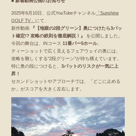
■ 新着動画公開のお知らせ
2025年6月10日、公式YouTubeチャンネル
「Sunshine
GOLF TV」
にて、
新作動画
『【地獄の2段グリーン】奥につけたら3パッ
ト確定!? 攻略の鉄則を徹底解説！』
を公開しました。
今回の舞台は、INコース
11番パー5ホール
。
ティーショットで広く見えるフェアウェイの奥には、
攻略を難しくする“2段グリーン”が待ち構えています。
特に奥の段につけると、
3パットのリスクが一気に上
昇！
セカンドショットやアプローチでは、「どこに止める
か」がスコアを大きく左右します。